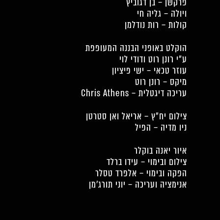
פרקשן – בן דגוביץ
ויולה – גליה חי
קולות – רות נודלמן
הוקלט באופני הבננה המעופפת
ע״י רונן רוט ודודי לוי
עוזר טכאי – ישי פיציון
מיקס – רונן רוט
עריכה דיגטלית – Chris Athens
צילום יח״ץ – אריאל ואן סטרטן
ניו מדיה – הפיל
איור יאנה בוקלר
צילום ובימוי – עידו ברלד
הפקה ובימוי – אלפרד טסלר
אנימציה ועריכה – יוני תורג׳מן